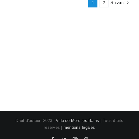
Suivant
1
2
Droit d’auteur -2023 |
Ville de Mers-les-Bains
| Tous droits
réservés |
mentions légales