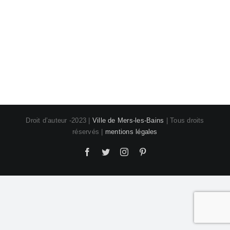
Droit d’auteur -2023 |
Ville de Mers-les-Bains
| Tous droits
réservés |
mentions légales
Facebook
Twitter
Instagram
Pinterest