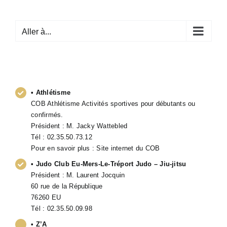
Passer
au
Aller à...
contenu
• Athlétisme
COB Athlétisme Activités sportives pour débutants ou
confirmés.
Président : M. Jacky Wattebled
Tél : 02.35.50.73.12
Pour en savoir plus :
Site internet du COB
• Judo Club Eu-Mers-Le-Tréport Judo – Jiu-jitsu
Président : M. Laurent Jocquin
60 rue de la République
76260 EU
Tél : 02.35.50.09.98
• Z’A