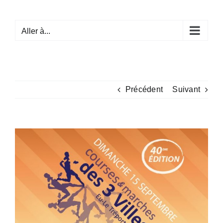
Passer
au
Aller à...
contenu
Précédent
Suivant
Voir
l'image
agrandie