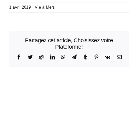
1 avril 2019
|
Vie à Mers
Partagez cet article, Choisissez votre
Plateforme!
Facebook
Twitter
Reddit
LinkedIn
WhatsApp
Telegram
Tumblr
Pinterest
Vk
Email