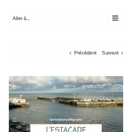
Passer
au
Aller à...
contenu
Précédent
Suivant
Voir
l'image
agrandie