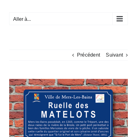
Passer
au
Aller à...
contenu
Précédent
Suivant
Voir
l'image
agrandie