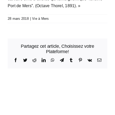
Port de Mers”. (Octave Thorel, 1891). »
28 mars 2018
|
Vie à Mers
Partagez cet article, Choisissez votre
Plateforme!
Facebook
Twitter
Reddit
LinkedIn
WhatsApp
Telegram
Tumblr
Pinterest
Vk
Email