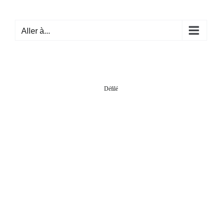
Passer
au
Aller à...
contenu
Défilé