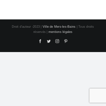
Droit d’auteur -2023 |
Ville de Mers-les-Bains
| Tous droits
réservés |
mentions légales
Facebook
Twitter
Instagram
Pinterest