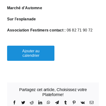
Marché d’Automne
Sur l’esplanade
Association Festimers contact :
06 82 71 90 72
Ajouter au
calendrier
Partagez cet article, Choisissez votre
Plateforme!
Facebook
Twitter
Reddit
LinkedIn
WhatsApp
Telegram
Tumblr
Pinterest
Vk
Email