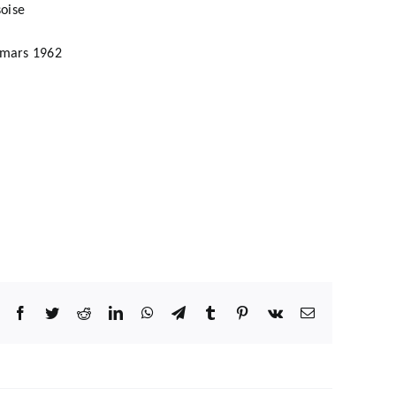
oise
9 mars 1962
Facebook
Twitter
Reddit
LinkedIn
WhatsApp
Telegram
Tumblr
Pinterest
Vk
Email