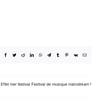
Facebook
Twitter
Reddit
LinkedIn
WhatsApp
Telegram
Tumblr
Pinterest
Vk
Email
Effet mer festival Festival de musique mainstream