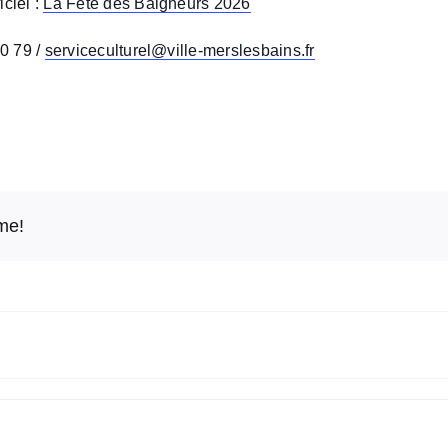
iciel :
La Fête des Baigneurs 2026
20 79 /
serviceculturel@ville-merslesbains.fr
rme!