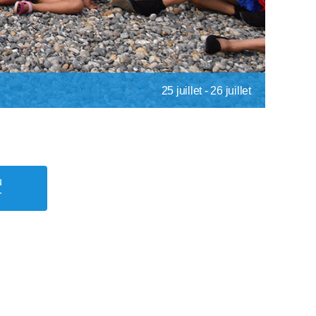
25 juillet
-
26 juillet
u
r