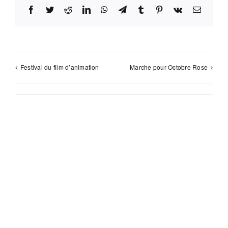
Facebook
Twitter
Reddit
LinkedIn
WhatsApp
Telegram
Tumblr
Pinterest
Vk
Email
Festival du film d’animation
Marche pour Octobre Rose