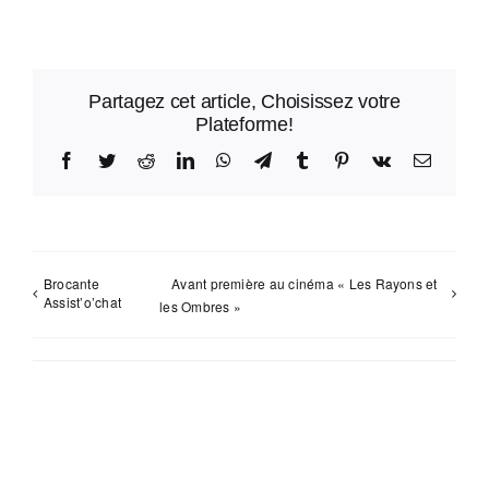
Partagez cet article, Choisissez votre
Plateforme!
Facebook
Twitter
Reddit
LinkedIn
WhatsApp
Telegram
Tumblr
Pinterest
Vk
Email
Brocante
Avant première au cinéma « Les Rayons et
Assist’o’chat
les Ombres »