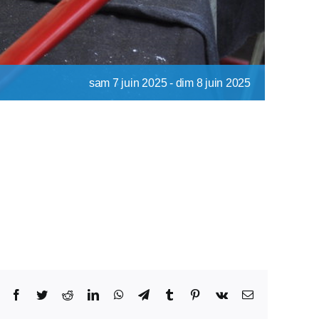
sam 7 juin 2025
-
dim 8 juin 2025
Facebook
Twitter
Reddit
LinkedIn
WhatsApp
Telegram
Tumblr
Pinterest
Vk
Email