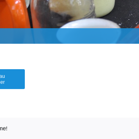
 au
ier
rme!