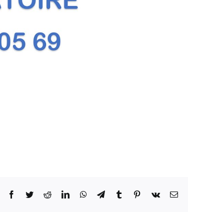
Facebook
Twitter
Reddit
LinkedIn
WhatsApp
Telegram
Tumblr
Pinterest
Vk
Email