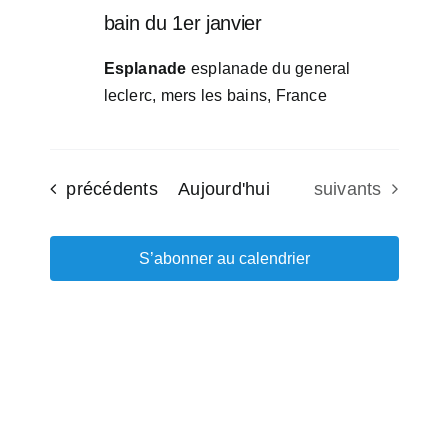
bain du 1er janvier
Esplanade
esplanade du general
leclerc, mers les bains, France
Évènements
Évènements
précédents
Aujourd'hui
suivants
S’abonner au calendrier